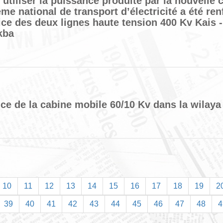
’utiliser la puissance produite par la nouvelle 
ème national de transport d’électricité a été ren
ce des deux lignes haute tension 400 Kv Kais -
kba
ice de la cabine mobile 60/10 Kv dans la wilaya
10
11
12
13
14
15
16
17
18
19
2
39
40
41
42
43
44
45
46
47
48
4