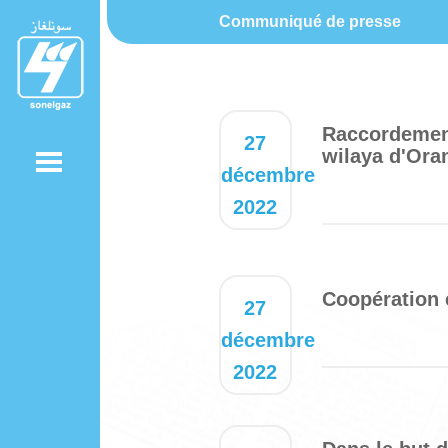
Communiqué de presse
Raccordement 
27
wilaya d'Ora
décembre
2022
Coopération 
27
décembre
2022