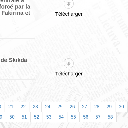
centrale à
forcé par la
 Fakirina et
Télécharger
 de Skikda
Télécharger
0
21
22
23
24
25
26
27
28
29
30
9
50
51
52
53
54
55
56
57
58