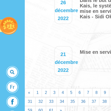
Dans le but d
26
Kais, le syst
décembre
mise en servi
Kais - Sidi O
2022
Mise en serv
21
décembre
2022
«
1
2
3
4
5
6
7
8
9
31
32
33
34
35
36
37
38
59
60
61
»