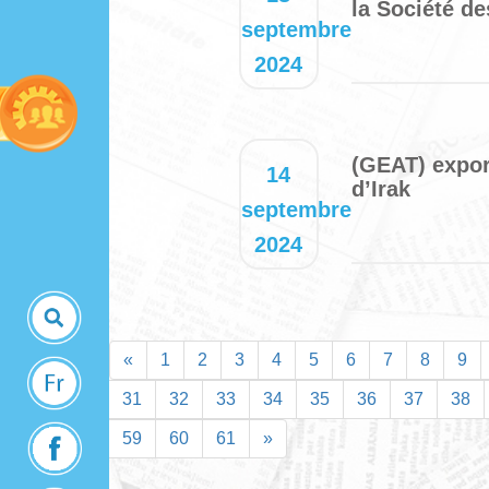
la Société de
septembre
2024
(GEAT) expor
14
d’Irak
septembre
2024
«
1
2
3
4
5
6
7
8
9
31
32
33
34
35
36
37
38
59
60
61
»