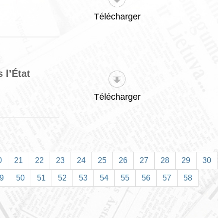
Télécharger
 l’État
Télécharger
0
21
22
23
24
25
26
27
28
29
30
9
50
51
52
53
54
55
56
57
58