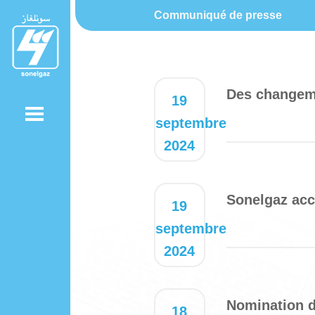
Communiqué de presse
Des changeme
19
septembre
2024
Sonelgaz acc
19
septembre
2024
Nomination de
18