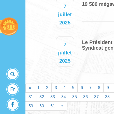
19 580 mégaw
7
juillet
2025
Le Président
7
Syndicat géné
juillet
2025
«
1
2
3
4
5
6
7
8
9
31
32
33
34
35
36
37
38
59
60
61
»