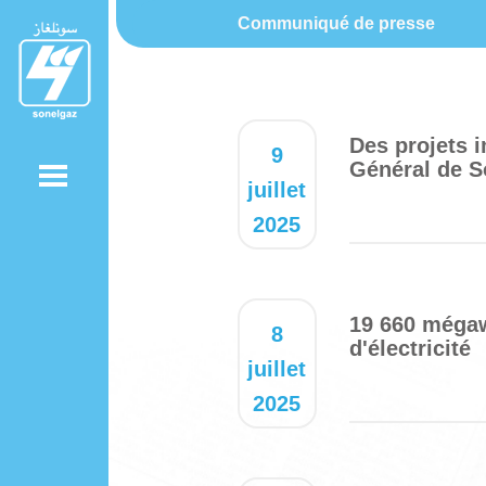
Communiqué de presse
Des projets i
9
Général de S
juillet
2025
19 660 méga
8
d'électricité
juillet
2025