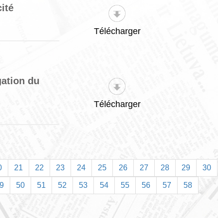
ité
Télécharger
gation du
n
Télécharger
0
21
22
23
24
25
26
27
28
29
30
9
50
51
52
53
54
55
56
57
58