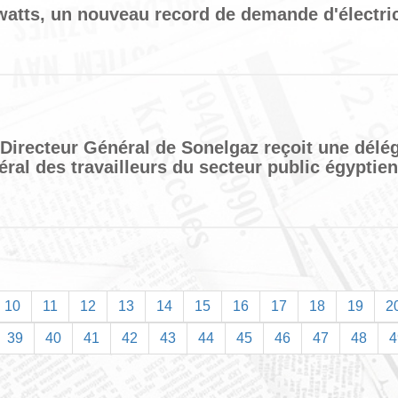
atts, un nouveau record de demande d'électric
 Directeur Général de Sonelgaz reçoit une délé
ral des travailleurs du secteur public égyptie
10
11
12
13
14
15
16
17
18
19
2
39
40
41
42
43
44
45
46
47
48
4