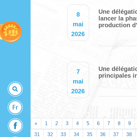
Une délégati
8
lancer la pha
mai
production d
2026
Une délégati
7
principales i
mai
2026
«
1
2
3
4
5
6
7
8
9
31
32
33
34
35
36
37
38