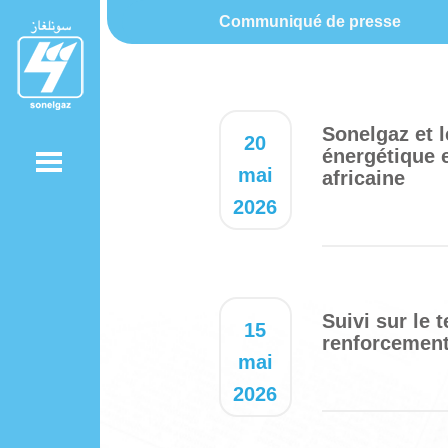
Communiqué de presse
Sonelgaz et 
20
énergétique 
mai
africaine
2026
Suivi sur le 
15
renforcement
mai
2026