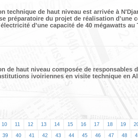
on technique de haut niveau est arrivée à N'Dj
se préparatoire du projet de réalisation d’une c
’électricité d’une capacité de 40 mégawatts au
on de haut niveau composée de responsables 
nstitutions ivoiriennes en visite technique en Al
10
11
12
13
14
15
16
17
18
19
2
39
40
41
42
43
44
45
46
47
48
4