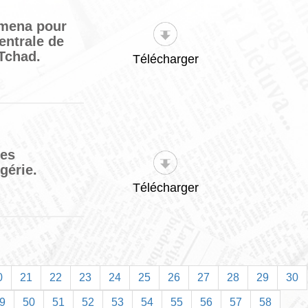
amena pour
entrale de
 Tchad.
Télécharger
des
gérie.
Télécharger
0
21
22
23
24
25
26
27
28
29
30
9
50
51
52
53
54
55
56
57
58