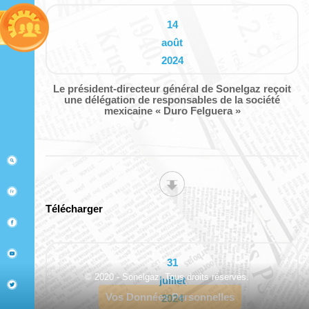
14
août
2024
Le président-directeur général de Sonelgaz reçoit
une délégation de responsables de la société
mexicaine « Duro Felguera »
Télécharger
31
© 2020 - Sonelgaz. Tous droits réservés.
juillet
Vos Données Personnelles
2024