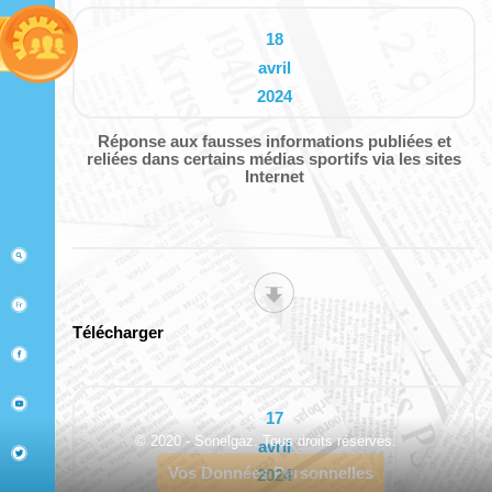
18
avril
2024
Réponse aux fausses informations publiées et
reliées dans certains médias sportifs via les sites
Internet
Télécharger
17
© 2020 - Sonelgaz. Tous droits réservés.
avril
Vos Données Personnelles
2024