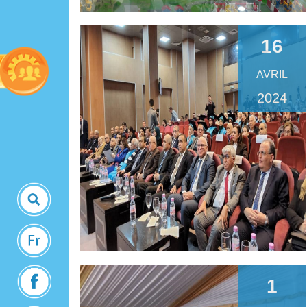
16
AVRIL
2024
1