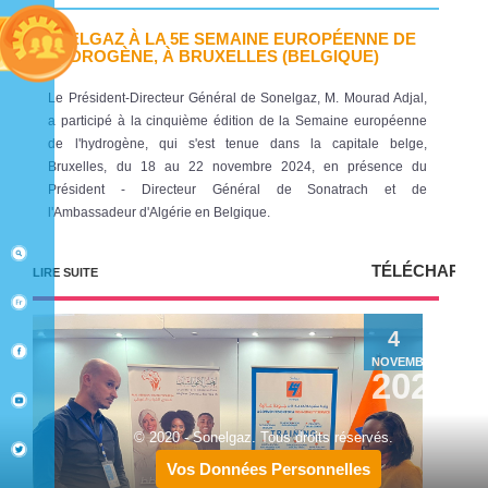
SONELGAZ À LA 5E SEMAINE EUROPÉENNE DE
L'HYDROGÈNE, À BRUXELLES (BELGIQUE)
Le Président-Directeur Général de Sonelgaz, M. Mourad Adjal,
a participé à la cinquième édition de la Semaine européenne
de l'hydrogène, qui s'est tenue dans la capitale belge,
Bruxelles, du 18 au 22 novembre 2024, en présence du
Président - Directeur Général de Sonatrach et de
l'Ambassadeur d'Algérie en Belgique.
TÉLÉCHARGE
LIRE SUITE
4
NOVEMBRE
2024
© 2020 - Sonelgaz. Tous droits réservés.
Vos Données Personnelles