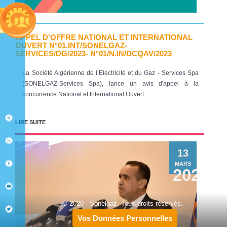
APPEL D'OFFRE NATIONAL ET INTERNATIONAL
OUVERT N°01.INT/SONELGAZ-
SERVICES/DG/2023- N°01/N.IN/DCQAV/2023
La Société Algérienne de l’Electricité et du Gaz - Services Spa
(SONELGAZ-Services Spa), lance un avis d'appel à la
concurrence National et International Ouvert.
LIRE SUITE
13
MARS
2023
© 2020 - Sonelgaz. Tous droits réservés.
Vos Données Personnelles