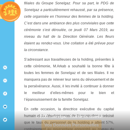
filiales du Groupe Sonelgaz. Pour sa part, le PDG de
Sonelgaz a particulièrement rehaussé, par sa présence,
celle organisée en l’honneur des femmes de la holding.
C’est dans une ambiance des plus conviviales que cette
cérémonie s’est déroulée, ce jeudi 07 Mars 2019, au
niveau du hall de la Direction Générale. Les fleurs
étaient au rendez-vous. Une collation a été prévue pour
la circonstance.
S’adressant aux travailleuses de la holding, présentes à
cette cérémonie, M.Arkab a souhaité la bonne fête à
toutes les femmes de Sonelgaz et de ses filiales. Il ne
manquera pas de relever leur sens du dévouement et de
la persévérance. Aussi, il les invité à continuer à donner
le meilleur d’elles-mêmes pour le bien et
l’épanouissement de la famille Sonelgaz.
En cette occasion, la directrice exécutive du capital
humain et du développement de l’organisation a précisé
© 2020 - Sonelgaz. Tous droits réservés.
que le taux du personnel de la holding a atteint 57%,
Vos Données Personnelles
contrairement au pourcentage enregistré au niveau du