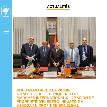
ACTUALITÉS
Previous
Next
POUR RENFORCER LA VISION
STRATÉGIQUE ET CONQUÉRIR DES
MARCHÉS INTERNATIONAUX…CESSION DE
PROPRIÉTÉ D’ELECTRO-INDUSTRIE À
AZAZGA AU PROFIT DE SONELGAZ