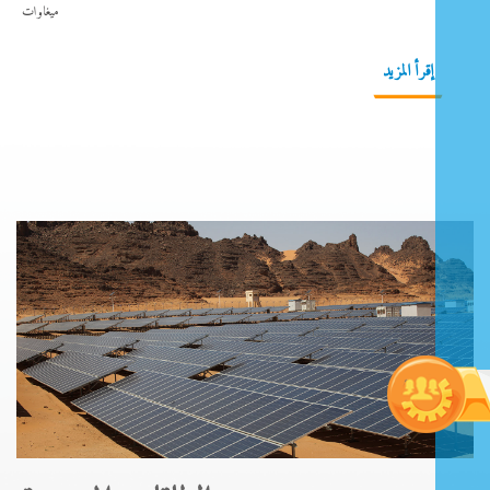
ميغاوات
إقرأ المزيد