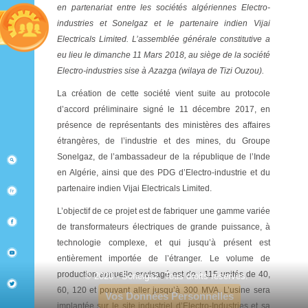
en partenariat entre les sociétés algériennes Electro-
industries et Sonelgaz et le partenaire indien Vijai
Electricals Limited. L’assemblée générale constitutive a
eu lieu le dimanche 11 Mars 2018, au siège de la société
Electro-industries sise à Azazga (wilaya de Tizi Ouzou).
La création de cette société vient suite au protocole
d’accord préliminaire signé le 11 décembre 2017, en
présence de représentants des ministères des affaires
étrangères, de l’industrie et des mines, du Groupe
Sonelgaz, de l’ambassadeur de la république de l’Inde
en Algérie, ainsi que des PDG d’Electro-industrie et du
partenaire indien Vijai Electricals Limited.
L’objectif de ce projet est de fabriquer une gamme variée
de transformateurs électriques de grande puissance, à
technologie complexe, et qui jusqu’à présent est
entièrement importée de l’étranger. Le volume de
production annuelle envisagé est de : 115 unités de 40,
© 2020 - Sonelgaz. Tous droits réservés.
60, 120 et pouvant aller jusqu’à 300 MVA. L’usine sera
Vos Données Personnelles
implantée sur le site industriel d’Electro-Industries et sa