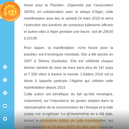
heure pour la Planète». Organisée par l’association
SIDRA, en collaboration avec la wilaya d’Alger, cette
manifestation aura lieu le samedi 24 mars 2018 et verra
l’extinction des lumières de nombreux bâtiments officiels
et autres sites à Alger pendant une heure, soit de 20h30
à 21h30.
Pour rappel, la manifestation «Une heure pour la
planète» est d’envergure mondiale. Elle a été lancée en
2007 à Sidney (Australie). Elle est célébrée chaque
dernier samedi du mois de mars dans plus de 187 pays
et 7 000 villes à travers le monde. L’édition 2018 est la
4ème à laquelle participe l’Algérie qui célèbre cette
manifestation depuis 2015.
Cette action est bénéfique du fait qu’elle renseigne,
notamment, sur l’importance de gestes simples dans la
rationalisation de la consommation de l’énergie et la lutte
contre son gaspillage. La démonstration en a été faite,
© 2020 - Sonelgaz. Tous droits réservés.
durant la précédente édition de cette manifestation, qui
Vos Données Personnelles
s’est déroulée le 25 mars 2017. En effet, une baisse de